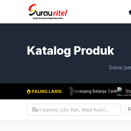
Katalog Produk
Solusi pe
PALING LARIS:
nner Kasir Omni
Keranjang Belanja Tarik
Standing promo A4
S