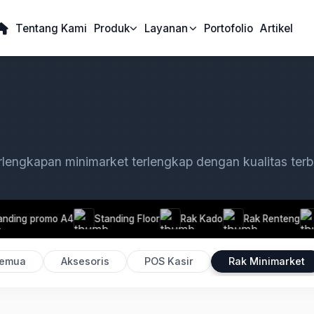
Tentang Kami
Produk
Layanan
Portofolio
Artikel
rlengkapan minimarket terlengkap dengan kualitas terb
Standing Floor
Rak Kado
Rak Renteng
Keranjang Belan
emua
Aksesoris
POS Kasir
Rak Minimarket