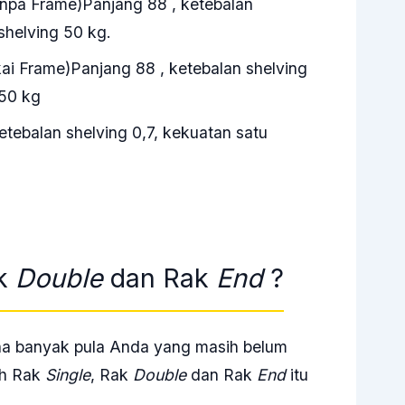
anpa Frame)Panjang 88 , ketebalan
shelving 50 kg.
kai Frame)Panjang 88 , ketebalan shelving
 50 kg
tebalan shelving 0,7, kekuatan satu
ak
Double
dan Rak
End
?
na banyak pula Anda yang masih belum
ih Rak
Single
, Rak
Double
dan Rak
End
itu