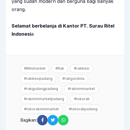
yang sudah modern dan berguna bagi banyak
orang.
Selamat berbelanja di Kantor PT. Surau Ritel
Indonesi
a
#Minimarket
#Rak
#rakbesi
#rakbesipadang
#rakgondola
#rakgudangpadang
#rakminimarket
#rakminimarketpadang
#tokorak
#tokorakminimarket
#tokorakpadang
Bagikan: