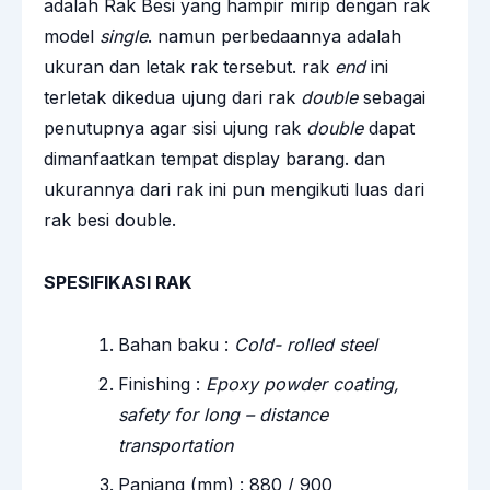
adalah Rak Besi yang hampir mirip dengan rak
model
single
. namun perbedaannya adalah
ukuran dan letak rak tersebut. rak
end
ini
terletak dikedua ujung dari rak
double
sebagai
penutupnya agar sisi ujung rak
double
dapat
dimanfaatkan tempat display barang. dan
ukurannya dari rak ini pun mengikuti luas dari
rak besi double.
SPESIFIKASI RAK
Bahan baku :
Cold- rolled steel
Finishing :
Epoxy powder coating,
safety for long – distance
transportation
Panjang (mm) : 880 / 900