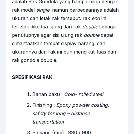
adalah Rak Gondola yang hampir mirip dengan
rak model
single
. namun perbedaannya adalah
ukuran dan letak rak tersebut. rak
end
ini
terletak dikedua ujung dari rak
double
sebagai
penutupnya agar sisi ujung rak
double
dapat
dimanfaatkan tempat display barang. dan
ukurannya dari rak ini pun mengikuti luas dari
rak gondola double.
SPESIFIKASI RAK
Bahan baku :
Cold- rolled steel
Finishing :
Epoxy powder coating,
safety for long – distance
transportation
Panjang (mm) : 880 / 900