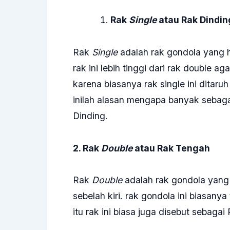
Rak
Single
atau Rak Dindin
Rak
Single
adalah rak gondola yang ha
rak ini lebih tinggi dari rak double ag
karena biasanya rak single ini dita
inilah alasan mengapa banyak seba
Dinding.
2. Rak
Double
atau Rak Tengah
Rak
Double
adalah rak gondola yang m
sebelah kiri. rak gondola ini biasany
itu rak ini biasa juga disebut sebaga