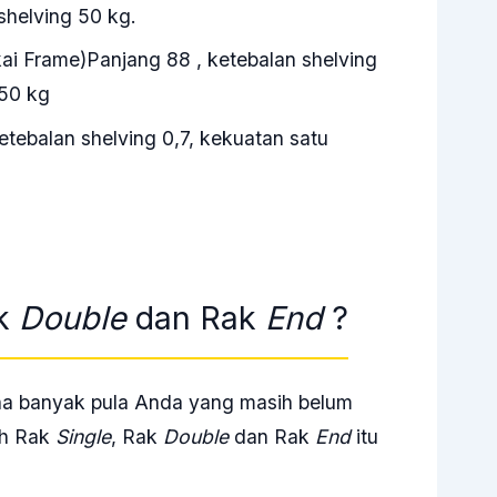
shelving 50 kg.
kai Frame)Panjang 88 , ketebalan shelving
 50 kg
tebalan shelving 0,7, kekuatan satu
ak
Double
dan Rak
End
?
na banyak pula Anda yang masih belum
ih Rak
Single
, Rak
Double
dan Rak
End
itu