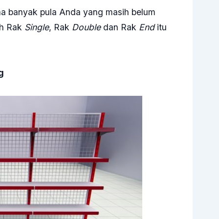
na banyak pula Anda yang masih belum
ih Rak
Single
, Rak
Double
dan Rak
End
itu
g