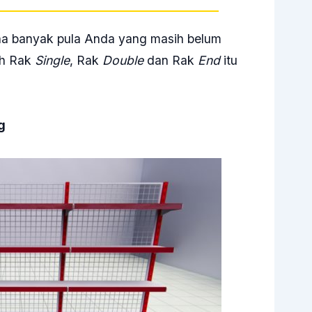
na banyak pula Anda yang masih belum
ih Rak
Single
, Rak
Double
dan Rak
End
itu
g