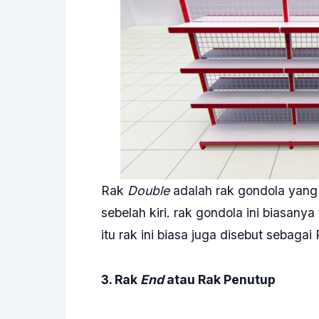
Rak
Double
adalah rak gondola yang m
sebelah kiri. rak gondola ini biasany
itu rak ini biasa juga disebut sebaga
3. Rak
End
atau Rak Penutup