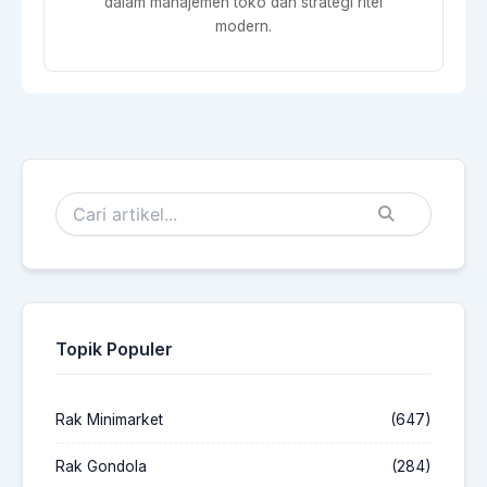
dalam manajemen toko dan strategi ritel
modern.
Topik Populer
Rak Minimarket
(647)
Rak Gondola
(284)