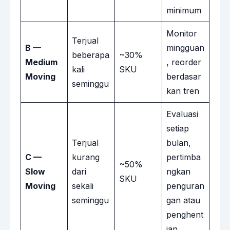
minimum
Monitor
Terjual
B —
mingguan
beberapa
~30%
Medium
, reorder
kali
SKU
Moving
berdasar
seminggu
kan tren
Evaluasi
setiap
Terjual
bulan,
C —
kurang
pertimba
~50%
Slow
dari
ngkan
SKU
Moving
sekali
penguran
seminggu
gan atau
penghent
ian