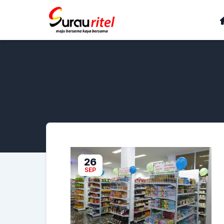
26
SEP