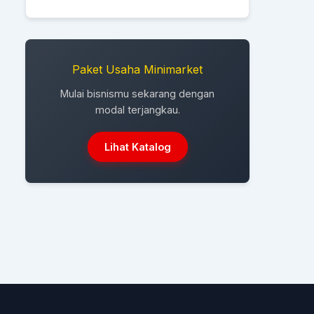
Paket Usaha Minimarket
Mulai bisnismu sekarang dengan
modal terjangkau.
Lihat Katalog