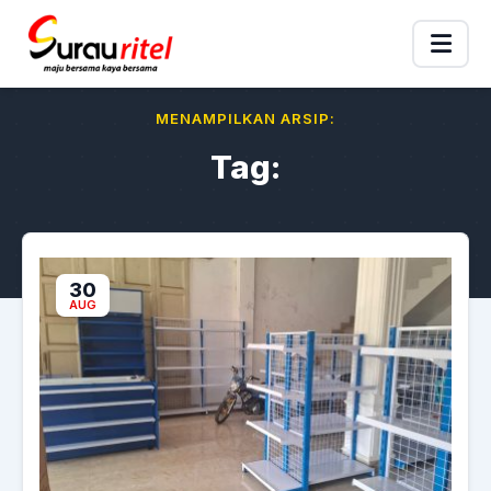
MENAMPILKAN ARSIP:
Tag:
30
AUG