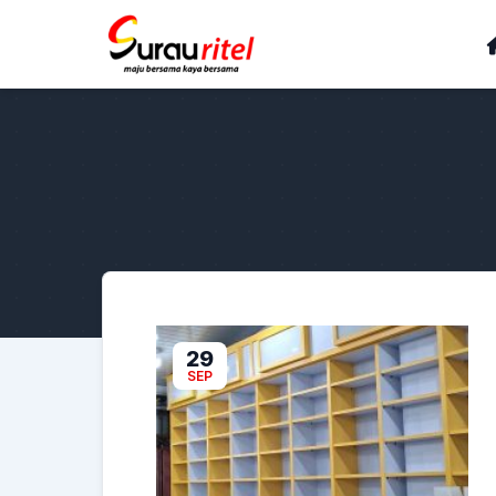
29
SEP