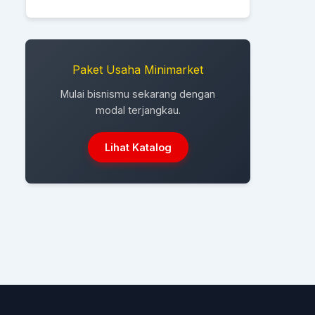
Paket Usaha Minimarket
Mulai bisnismu sekarang dengan
modal terjangkau.
Lihat Katalog