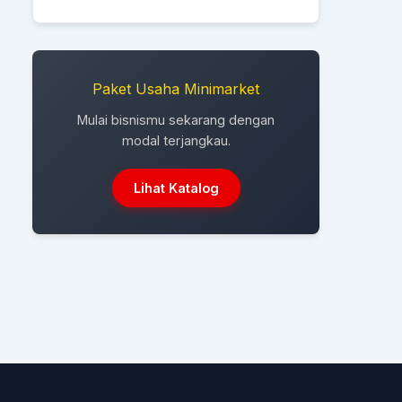
Paket Usaha Minimarket
Mulai bisnismu sekarang dengan
modal terjangkau.
Lihat Katalog