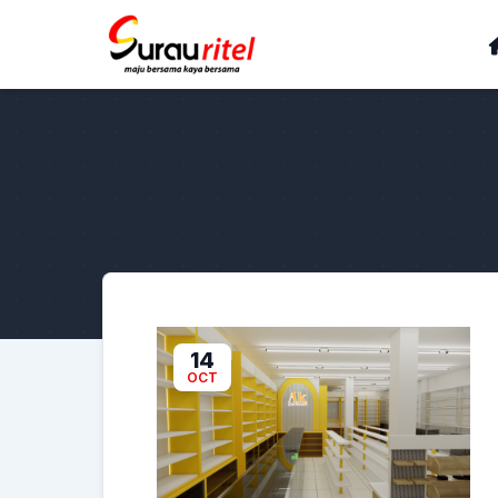
14
OCT