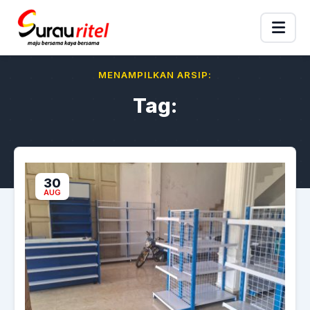
MENAMPILKAN ARSIP:
Tag:
30
AUG