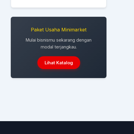
Paket Usaha Minimarket
Mulai bisnismu sekarang dengan
modal terjangkau.
Lihat Katalog