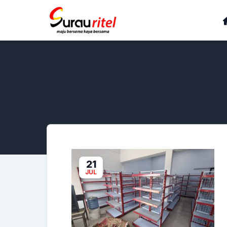
21
JUL