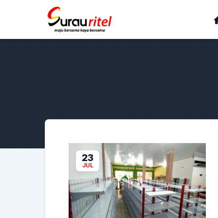
23
JUL