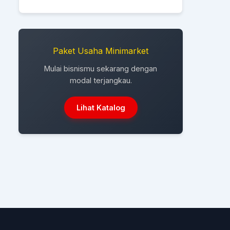
Paket Usaha Minimarket
Mulai bisnismu sekarang dengan
modal terjangkau.
Lihat Katalog