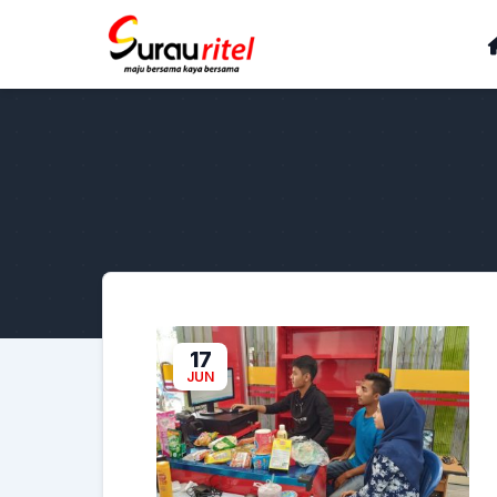
17
JUN