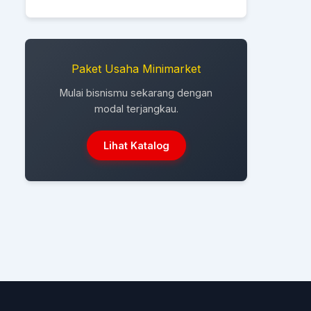
Paket Usaha Minimarket
Mulai bisnismu sekarang dengan
modal terjangkau.
Lihat Katalog