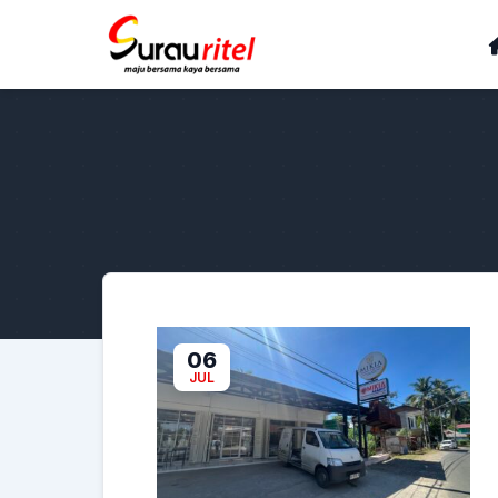
06
JUL