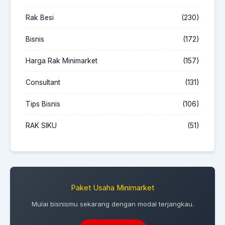
Rak Besi
(230)
Bisnis
(172)
Harga Rak Minimarket
(157)
Consultant
(131)
Tips Bisnis
(106)
RAK SIKU
(51)
Paket Usaha Minimarket
Mulai bisnismu sekarang dengan modal terjangkau.