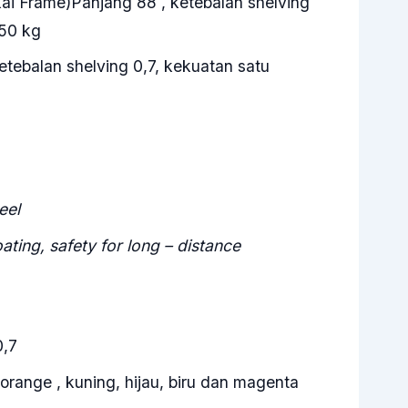
kai Frame)Panjang 88 , ketebalan shelving
 50 kg
tebalan shelving 0,7, kekuatan satu
eel
ing, safety for long – distance
0,7
 orange , kuning, hijau, biru dan magenta