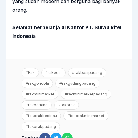
yang sudah modern dan berguna bagi banyak
orang.
Selamat berbelanja di Kantor PT. Surau Ritel
Indonesi
a
#Rak
#rakbesi
#rakbesipadang
#rakgondola
#rakgudangpadang
#rakminimarket
#rakminimarketpadang
#rakpadang
#tokorak
#tokorakbesiriau
#tokorakminimarket
#tokorakpadang