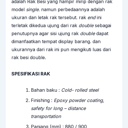
adalah Rak Besi yang hampir mirip dengan rak
model
single
. namun perbedaannya adalah
ukuran dan letak rak tersebut. rak
end
ini
terletak dikedua ujung dari rak
double
sebagai
penutupnya agar sisi ujung rak
double
dapat
dimanfaatkan tempat display barang. dan
ukurannya dari rak ini pun mengikuti luas dari
rak besi double.
SPESIFIKASI RAK
Bahan baku :
Cold- rolled steel
Finishing :
Epoxy powder coating,
safety for long – distance
transportation
Panjang (mm) : 880 / 900