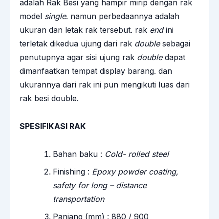
adalah Rak Besi yang hampir mirip dengan rak
model
single
. namun perbedaannya adalah
ukuran dan letak rak tersebut. rak
end
ini
terletak dikedua ujung dari rak
double
sebagai
penutupnya agar sisi ujung rak
double
dapat
dimanfaatkan tempat display barang. dan
ukurannya dari rak ini pun mengikuti luas dari
rak besi double.
SPESIFIKASI RAK
Bahan baku :
Cold- rolled steel
Finishing :
Epoxy powder coating,
safety for long – distance
transportation
Panjang (mm) : 880 / 900