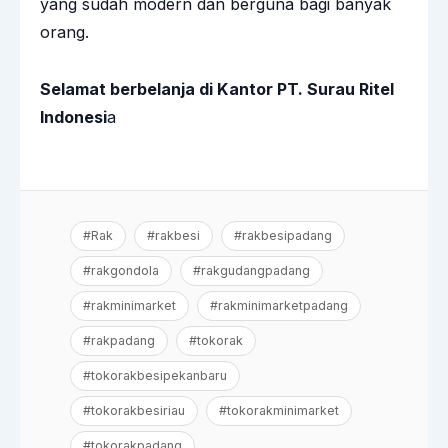
yang sudah modern dan berguna bagi banyak
orang.
Selamat berbelanja di Kantor PT. Surau Ritel
Indonesi
a
#Rak
#rakbesi
#rakbesipadang
#rakgondola
#rakgudangpadang
#rakminimarket
#rakminimarketpadang
#rakpadang
#tokorak
#tokorakbesipekanbaru
#tokorakbesiriau
#tokorakminimarket
#tokorakpadang