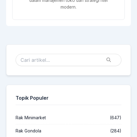
dalam manajemen toko dan strategi ritel
modern.
Topik Populer
Rak Minimarket
(647)
Rak Gondola
(284)