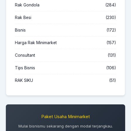
Rak Gondola
(284)
Rak Besi
(230)
Bisnis
(172)
Harga Rak Minimarket
(157)
Consultant
(131)
Tips Bisnis
(106)
RAK SIKU
(51)
Paket Usaha Minimarket
Mulai bisnismu sekarang dengan modal terjangkau.