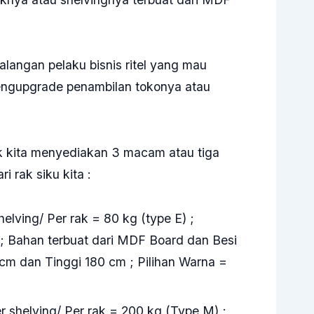
langan pelaku bisnis ritel yang mau
engupgrade penambilan tokonya atau
k kita menyediakan 3 macam atau tiga
i rak siku kita :
helving/ Per rak = 80 kg (type E) ;
; Bahan terbuat dari MDF Board dan Besi
cm dan Tinggi 180 cm ; Pilihan Warna =
r shelving/ Per rak = 200 kg (Type M) ;