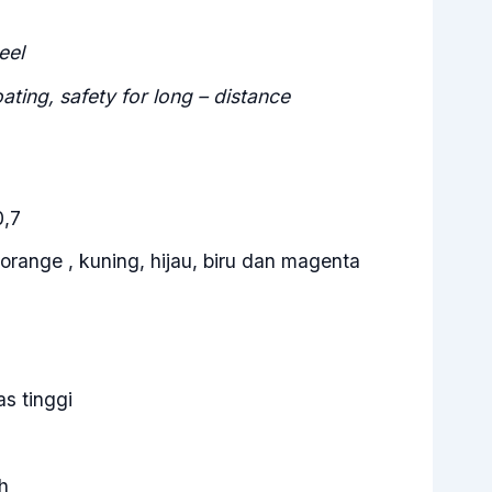
eel
ing, safety for long – distance
0,7
 orange , kuning, hijau, biru dan magenta
as tinggi
h