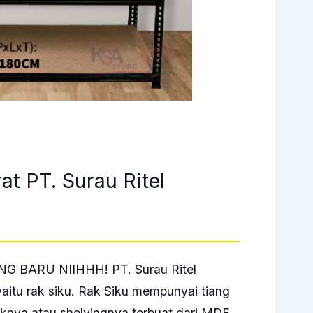
t PT. Surau Ritel
G BARU NIIHHH! PT. Surau Ritel
aitu rak siku. Rak Siku mempunyai tiang
aknya atau shelvingnya terbuat dari MDF