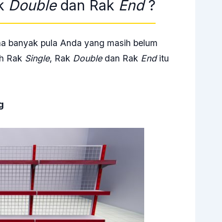
ak
Double
dan Rak
End
?
na banyak pula Anda yang masih belum
ih Rak
Single
, Rak
Double
dan Rak
End
itu
g