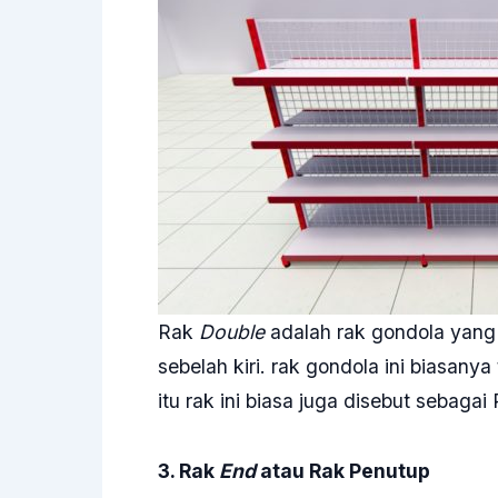
Rak
Double
adalah rak gondola yang m
sebelah kiri. rak gondola ini biasany
itu rak ini biasa juga disebut sebaga
3. Rak
End
atau Rak Penutup