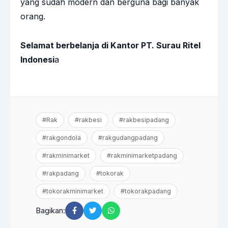
yang sudah modern dan berguna bagi banyak
orang.
Selamat berbelanja di Kantor PT. Surau Ritel
Indonesi
a
#Rak
#rakbesi
#rakbesipadang
#rakgondola
#rakgudangpadang
#rakminimarket
#rakminimarketpadang
#rakpadang
#tokorak
#tokorakminimarket
#tokorakpadang
Bagikan: