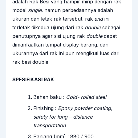
adalah Rak Besi yang hampir mirip dengan rak
model
single
. namun perbedaannya adalah
ukuran dan letak rak tersebut. rak
end
ini
terletak dikedua ujung dari rak
double
sebagai
penutupnya agar sisi ujung rak
double
dapat
dimanfaatkan tempat display barang. dan
ukurannya dari rak ini pun mengikuti luas dari
rak besi double.
SPESIFIKASI RAK
Bahan baku :
Cold- rolled steel
Finishing :
Epoxy powder coating,
safety for long – distance
transportation
Panjang (mm) : 880 / 900